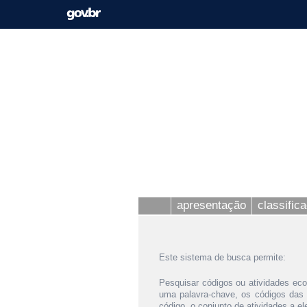
apresentação
classific
Este sistema de busca permite:
Pesquisar códigos ou atividades eco
uma palavra-chave, os códigos das
código, o conjunto de atividades a e