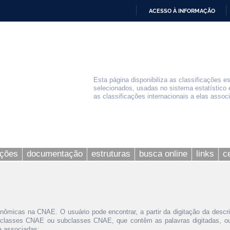
ACESSO À INFORMAÇÃO
IR
PARA
O
CONTEÚDO
Esta página disponibiliza as classificações e
selecionados, usadas no sistema estatístico 
as classificações internacionais a elas assoc
ações
documentação
estruturas
busca online
links
c
nômicas na CNAE. O usuário pode encontrar, a partir da digitação da descr
 classes CNAE ou subclasses CNAE, que contêm as palavras digitadas, ou 
le associadas;