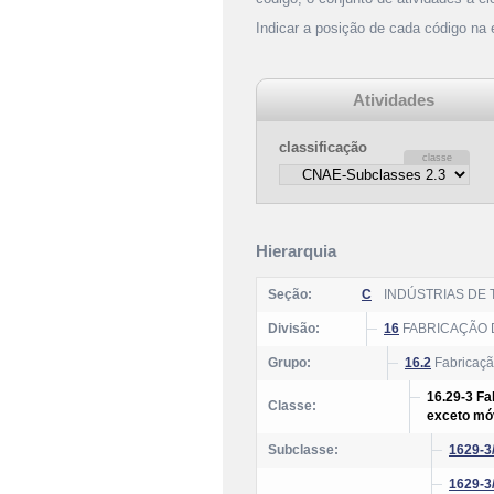
Indicar a posição de cada código na
Atividades
classificação
Hierarquia
Seção:
C
INDÚSTRIAS DE
Divisão:
16
FABRICAÇÃO 
Grupo:
16.2
Fabricação
16.29-3 Fa
Classe:
exceto mó
Subclasse:
1629-3
1629-3