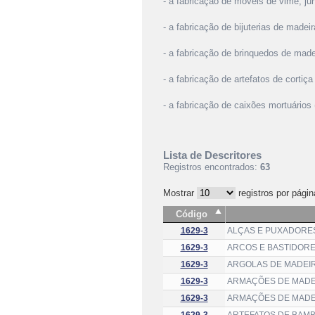
- a fabricação de móveis de vime, ju
- a fabricação de bijuterias de madeir
- a fabricação de brinquedos de made
- a fabricação de artefatos de cortiç
- a fabricação de caixões mortuários
Lista de Descritores
Registros encontrados:
63
Mostrar
registros por págin
Código
1629-3
ALÇAS E PUXADORES
1629-3
ARCOS E BASTIDORE
1629-3
ARGOLAS DE MADEIR
1629-3
ARMAÇÕES DE MADEI
1629-3
ARMAÇÕES DE MADEI