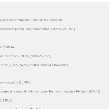
a para usos doméstico, industrial e comercial
a torneada (cabos para ferramentas e utensílios, etc.)
de madeira
os de cortiça (rolhas, grânulos, etc.)
 vime, junco, palha e outros materiais trançados
para calçados (15.40-8)
s de madeira (quando são componentes para máquinas têxteis) (28.63-1)
(31.01-2)