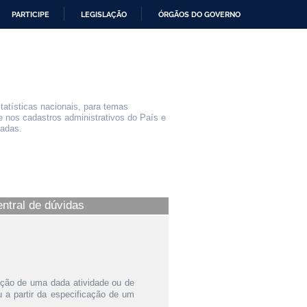
PARTICIPE
LEGISLAÇÃO
ÓRGÃOS DO GOVERNO
statísticas nacionais, para temas
e nos cadastros administrativos do País e
iadas.
entral de dúvidas
ição de uma dada atividade ou de
a partir da especificação de um