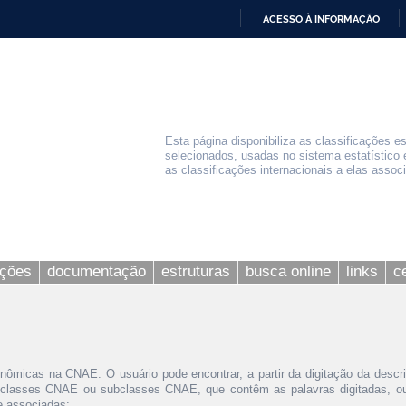
ACESSO À INFORMAÇÃO
IR
PARA
O
CONTEÚDO
Esta página disponibiliza as classificações e
selecionados, usadas no sistema estatístico 
as classificações internacionais a elas assoc
ações
documentação
estruturas
busca online
links
c
nômicas na CNAE. O usuário pode encontrar, a partir da digitação da descr
 classes CNAE ou subclasses CNAE, que contêm as palavras digitadas, ou 
le associadas;