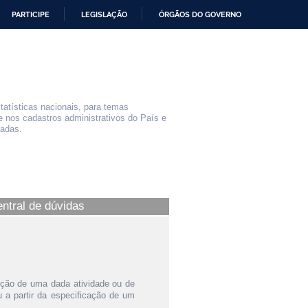
PARTICIPE
LEGISLAÇÃO
ÓRGÃOS DO GOVERNO
statísticas nacionais, para temas
e nos cadastros administrativos do País e
iadas.
entral de dúvidas
ição de uma dada atividade ou de
a partir da especificação de um