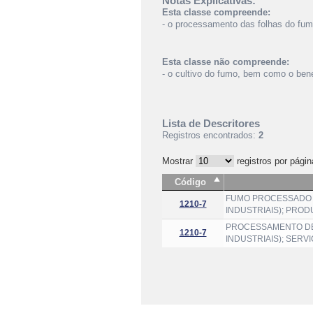
Notas Explicativas:
Esta classe compreende:
- o processamento das folhas do fum
Esta classe não compreende:
- o cultivo do fumo, bem como o benef
Lista de Descritores
Registros encontrados:
2
Mostrar
registros por págin
Código
FUMO PROCESSADO 
1210-7
INDUSTRIAIS); PRO
PROCESSAMENTO DE
1210-7
INDUSTRIAIS); SERV