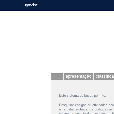
apresentação
classific
Este sistema de busca permite:
Pesquisar códigos ou atividades eco
uma palavra-chave, os códigos das
código, o conjunto de atividades a e