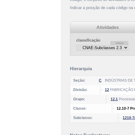
Indicar a posição de cada código na
Atividades
classificação
Hierarquia
Seção:
C
INDÚSTRIAS DE
Divisão:
12
FABRICAÇÃO 
Grupo:
12.1
Processam
Classe:
12.10-7 Pr
Subclasse:
1210-7