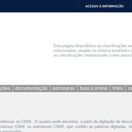
ACESSO À INFORMAÇÃO
IR
PARA
O
CONTEÚDO
Esta página disponibiliza as classificações e
selecionados, usadas no sistema estatístico 
as classificações internacionais a elas assoc
ações
documentação
estruturas
busca online
links
c
nômicas na CNAE. O usuário pode encontrar, a partir da digitação da descr
 classes CNAE ou subclasses CNAE, que contêm as palavras digitadas, ou 
le associadas;