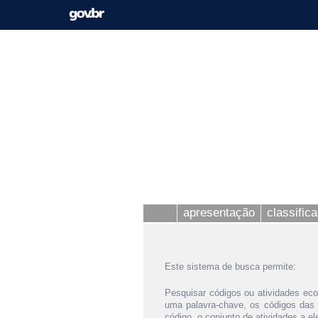
apresentação
classific
Este sistema de busca permite:
Pesquisar códigos ou atividades eco
uma palavra-chave, os códigos das
código, o conjunto de atividades a e