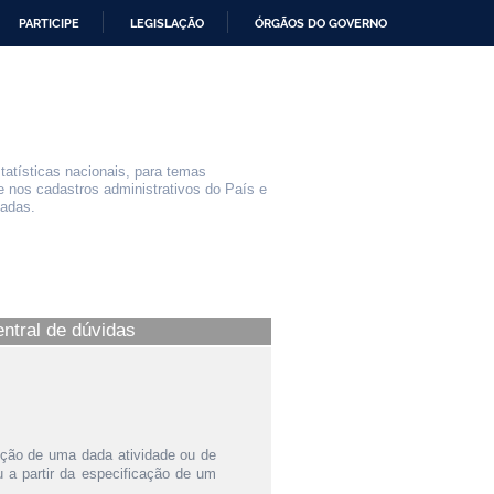
PARTICIPE
LEGISLAÇÃO
ÓRGÃOS DO GOVERNO
statísticas nacionais, para temas
e nos cadastros administrativos do País e
iadas.
entral de dúvidas
ição de uma dada atividade ou de
a partir da especificação de um