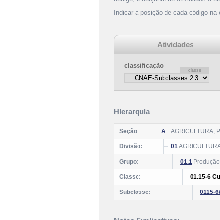
Indicar a posição de cada código na
Atividades
classificação
Hierarquia
Seção:
A
AGRICULTURA, 
Divisão:
01
AGRICULTURA
Grupo:
01.1
Produção 
Classe:
01.15-6 Cu
Subclasse:
0115-6