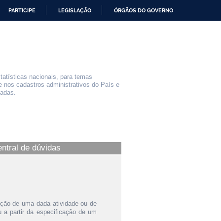
PARTICIPE
LEGISLAÇÃO
ÓRGÃOS DO GOVERNO
statísticas nacionais, para temas
e nos cadastros administrativos do País e
iadas.
entral de dúvidas
ição de uma dada atividade ou de
a partir da especificação de um