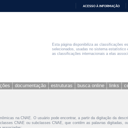
ACESSO À INFORMAÇÃO
IR
PARA
O
CONTEÚDO
Esta página disponibiliza as classificações e
selecionados, usadas no sistema estatístico 
as classificações internacionais a elas assoc
ações
documentação
estruturas
busca online
links
c
nômicas na CNAE. O usuário pode encontrar, a partir da digitação da descr
 classes CNAE ou subclasses CNAE, que contêm as palavras digitadas, ou 
le associadas;