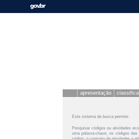
apresentação
classific
Este sistema de busca permite:
Pesquisar códigos ou atividades eco
uma palavra-chave, os códigos das
código, o conjunto de atividades a e